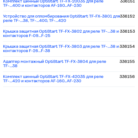
Комплект шинный OptiStart TF-FX-20035 для реле
336151
TF-...400 и контакторов AF-160…AF-230
Устройство для опломбирования OptiStart TF-FX-3801 для
336152
реле TF-...38, TF-...400, TF-...420
Крышка защитная OptiStart TF-FX-3802 для реле TF-...38 и
336153
контакторов F-09...F-25
Крышка защитная OptiStart TF-FX-3803 для реле TF-...38 и
336154
контакторов F-26...F-38
Адаптер монтажный OptiStart TF-FX-3804 для реле
336155
TF-...38
Комплект шинный OptiStart TF-FX-42035 для реле
336156
TF-...420 и контакторов AF-160…AF-230