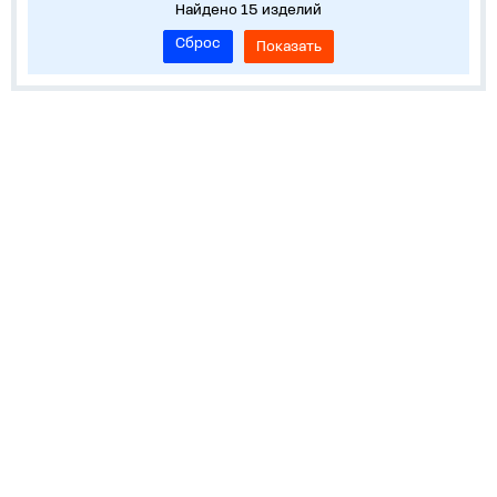
Найдено 15 изделий
Сброс
Показать
Устройства на DIN-рейку
Корпуса, боксы, НКУ
Пускорегулирующая аппаратура
Обучение и сервисы