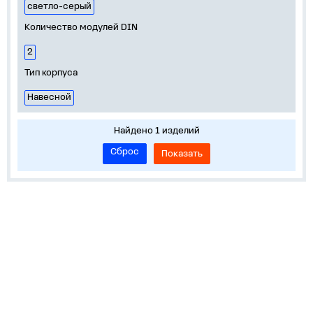
светло-серый
Количество модулей DIN
2
Тип корпуса
Навесной
Найдено 1 изделий
Сброс
Показать
Устройства на DIN-рейку
Корпуса, боксы, НКУ
Пускорегулирующая аппаратура