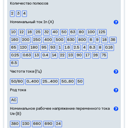
Количество полюсов
2
3
4
Номинальный ток In (А)
10
12
16
25
32
40
50
63
80
100
125
160
200
250
400
500
630
800
6
9
18
36
65
120
180
95
93
1
1.6
2.5
4
6.3
8
0.16
0.25
0.63
13
0.4
14
22
23
90
17
26
75
6.5
Частота тока (Гц)
50/60
0…400
25...400
50…60
50
Род тока
AC
Номинальное рабочее напряжение переменного тока
Ue (В)
380
230
660
690
24