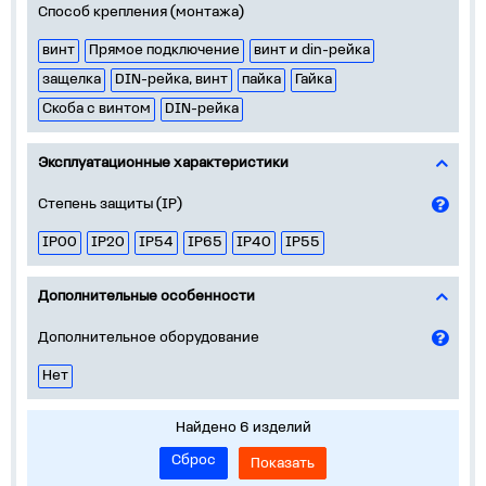
Способ крепления (монтажа)
винт
Прямое подключение
винт и din-рейка
защелка
DIN-рейка, винт
пайка
Гайка
Скоба с винтом
DIN-рейка
Эксплуатационные характеристики
Степень защиты (IP)
IP00
IP20
IP54
IP65
IP40
IP55
Дополнительные особенности
Дополнительное оборудование
Нет
Найдено 6 изделий
Сброс
Показать