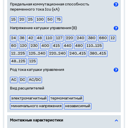
Предельная коммутационная способность
переменного тока Icu (кА)
15
20
25
100
50
75
Напряжение катушки управления (В)
24
36
42
48
110
127
220
240
380
660
12
60
120
230
400
415
440
480
110…125
12...225
125…240
220…240
240…415
380…415
48…125
125
Род тока катушки управления
AC
DC
AC/DC
Вид расцепителей
электромагнитный
термомагнитный
минимального напряжения
независимый
Монтажные характеристики