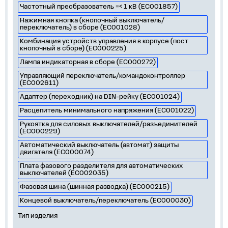
Частотный преобразователь =< 1 кВ (EC001857)
Нажимная кнопка (кнопочный выключатель/
переключатель) в сборе (EC001028)
Комбинация устройств управления в корпусе (пост
кнопочный в сборе) (EC000225)
Лампа индикаторная в сборе (EC000272)
Управляющий переключатель/командоконтроллер
(EC002611)
Адаптер (переходник) на DIN-рейку (EC001024)
Расцепитель минимального напряжения (EC001022)
Рукоятка для силовых выключателей/разъединителей
(EC000229)
Автоматический выключатель (автомат) защиты
двигателя (EC000074)
Плата фазового разделителя для автоматических
выключателей (EC002035)
Фазовая шина (шинная разводка) (EC000215)
Концевой выключатель/переключатель (EC000030)
Тип изделия