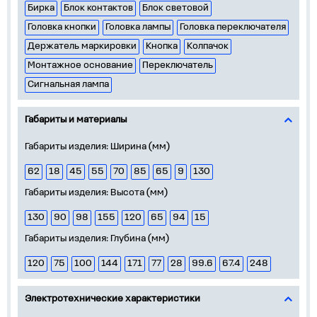
Бирка
Блок контактов
Блок световой
Головка кнопки
Головка лампы
Головка переключателя
Держатель маркировки
Кнопка
Колпачок
Монтажное основание
Переключатель
Сигнальная лампа
Габариты и материалы
Габариты изделия: Ширина (мм)
62
18
45
55
70
85
65
9
130
Габариты изделия: Высота (мм)
130
90
98
155
120
65
94
15
Габариты изделия: Глубина (мм)
120
75
100
144
171
77
28
99.6
67.4
248
Электротехнические характеристики