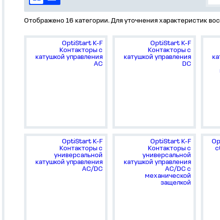
Отображено 16 категории. Для уточнения характеристик вос
OptiStart K-F
OptiStart K-F
Контакторы с
Контакторы с
катушкой управления
катушкой управления
ка
AC
DC
OptiStart K-F
OptiStart K-F
Op
Контакторы с
Контакторы с
с
универсальной
универсальной
катушкой управления
катушкой управления
AC/DC
AC/DC с
механической
защелкой