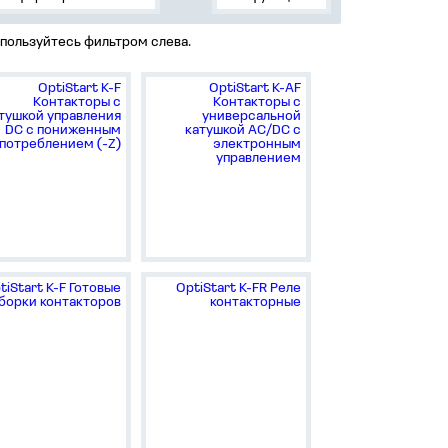
пользуйтесь фильтром слева.
OptiStart K-F
OptiStart K-AF
Контакторы с
Контакторы с
тушкой управления
универсальной
DC с пониженным
катушкой AC/DC с
потреблением (-Z)
электронным
управлением
tiStart K-F Готовые
OptiStart K-FR Реле
борки контакторов
контакторные