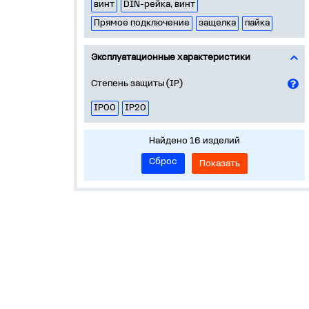
винт
DIN-рейка, винт
Прямое подключение
защелка
пайка
Эксплуатационные характеристики
Степень защиты (IP)
IP00
IP20
Найдено 16 изделий
Сброс
Показать