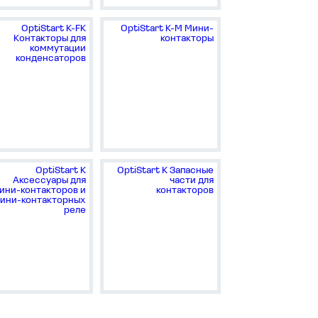
OptiStart K-FK
OptiStart K-M Мини-
Контакторы для
контакторы
коммутации
конденсаторов
OptiStart K
OptiStart K Запасные
Аксессуары для
части для
ини-контакторов и
контакторов
ини-контакторных
реле