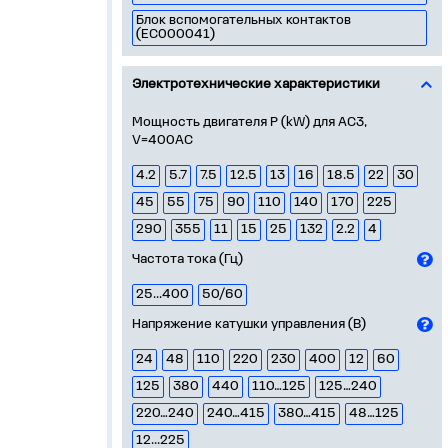
Блок вспомогательных контактов
(EC000041)
Электротехнические характеристики
Мощность двигателя Р (kW) для AC3,
V=400AC
4.2
5.7
7.5
12.5
13
16
18.5
22
30
45
55
75
90
110
140
170
225
290
355
11
15
25
132
2.2
4
Частота тока (Гц)
25...400
50/60
Напряжение катушки управления (В)
24
48
110
220
230
400
12
60
125
380
440
110…125
125…240
220…240
240…415
380…415
48…125
12...225