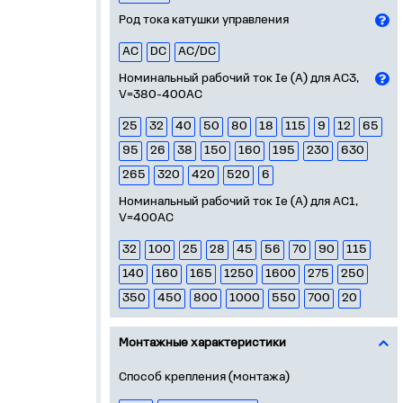
Род тока катушки управления
AC
DC
AC/DC
Номинальный рабочий ток Ie (А) для AC3,
V=380-400AC
25
32
40
50
80
18
115
9
12
65
95
26
38
150
160
195
230
630
265
320
420
520
6
Номинальный рабочий ток Ie (А) для AC1,
V=400AC
32
100
25
28
45
56
70
90
115
140
160
165
1250
1600
275
250
350
450
800
1000
550
700
20
Монтажные характеристики
Способ крепления (монтажа)