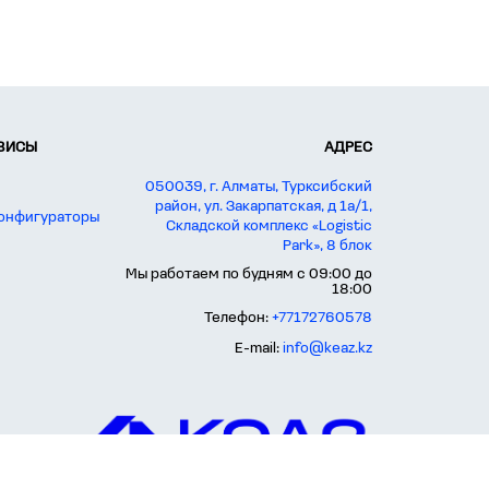
РВИСЫ
АДРЕС
050039, г. Алматы, Турксибский
район, ул. Закарпатская, д 1а/1,
конфигураторы
Складской комплекс «Logistic
Park», 8 блок
Мы работаем по будням с 09:00 до
18:00
Телефон:
+77172760578
E-mail:
info@keaz.kz