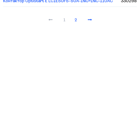
Контактор OptiStart E LC1E50F5-50A-1NO+1NC-110AC
330298
1
2