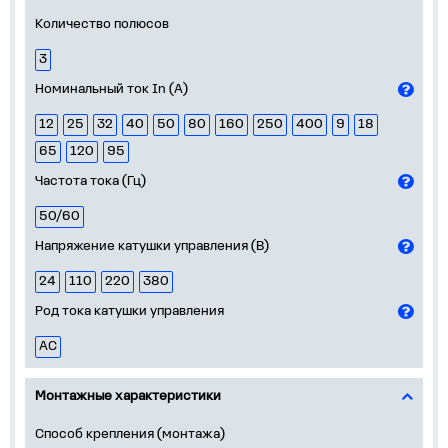
Количество полюсов
3
Номинальный ток In (А)
12
25
32
40
50
80
160
250
400
9
18
65
120
95
Частота тока (Гц)
50/60
Напряжение катушки управления (В)
24
110
220
380
Род тока катушки управления
AC
Монтажные характеристики
Способ крепления (монтажа)