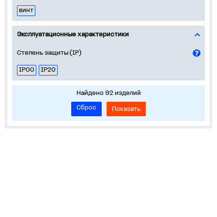
винт
Эксплуатационные характеристики
Степень защиты (IP)
IP00
IP20
Найдено 92 изделий
Сброс
Показать
Устройства на DIN-рейку
Корпуса, боксы, НКУ
Пускорегулирующая аппаратура