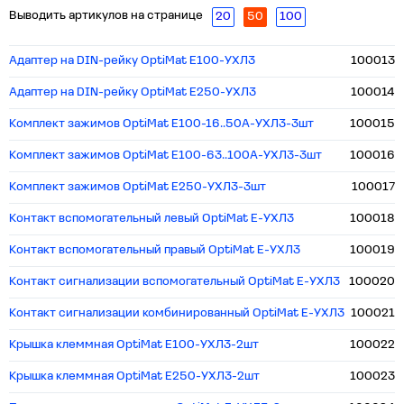
Выводить артикулов на странице
20
50
100
Адаптер на DIN-рейку OptiMat E100-УХЛ3
100013
Адаптер на DIN-рейку OptiMat E250-УХЛ3
100014
Комплект зажимов OptiMat E100-16..50А-УХЛ3-3шт
100015
Комплект зажимов OptiMat E100-63..100А-УХЛ3-3шт
100016
Комплект зажимов OptiMat E250-УХЛ3-3шт
100017
Контакт вспомогательный левый OptiMat E-УХЛ3
100018
Контакт вспомогательный правый OptiMat E-УХЛ3
100019
Контакт сигнализации вспомогательный OptiMat E-УХЛ3
100020
Контакт сигнализации комбинированный OptiMat E-УХЛ3
100021
Крышка клеммная OptiMat E100-УХЛ3-2шт
100022
Крышка клеммная OptiMat E250-УХЛ3-2шт
100023