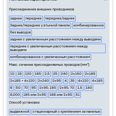
Присоединение внешних проводников
заднее
переднее
переднее/заднее
Заднее/переднее у втычной панели
комбинированное
без выводов
заднее с увеличенным расстоянием между выводами
переднее с увеличенным расстоянием между
выводами
комбинированное с увеличенным расстоянием
Макс. сечение присоединяемых проводов (мм²)
10
16
120
185
2,5
25
240
2х150
2х185
2х185 + 4х120
2х240
2х95
4
35
4х120
4х185
6
50
70
95
2х95; 185
2х95; 70
1,5
180
6,000
185 или 2х95
186 или 2х95
51
Способ установки
выдвижной
стационарный с креплением за панелью