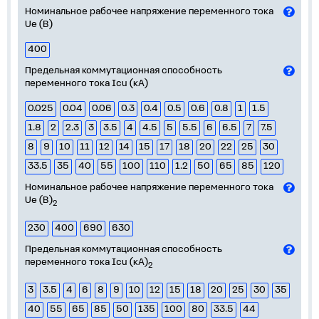
Номинальное рабочее напряжение переменного тока
Ue (В)
400
Предельная коммутационная способность
переменного тока Icu (кА)
0.025
0.04
0.06
0.3
0.4
0.5
0.6
0.8
1
1.5
1.8
2
2.3
3
3.5
4
4.5
5
5.5
6
6.5
7
7.5
8
9
10
11
12
14
15
17
18
20
22
25
30
33.5
35
40
55
100
110
1.2
50
65
85
120
Номинальное рабочее напряжение переменного тока
Ue (В)
2
230
400
690
630
Предельная коммутационная способность
переменного тока Icu (кА)
2
3
3.5
4
6
8
9
10
12
15
18
20
25
30
35
40
55
65
85
50
135
100
80
33.5
44