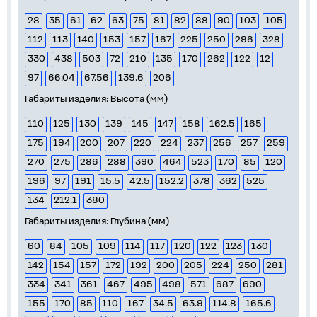
28
35
61
62
63
75
81
82
88
90
103
105
112
113
140
153
157
167
225
250
296
328
330
438
503
72
210
135
170
262
122
12
97
66.04
67.56
139.6
206
Габариты изделия: Высота (мм)
110
125
130
139
145
147
158
162.5
165
175
194
200
207
220
224
237
256
257
259
270
275
286
288
390
464
523
170
85
120
196
97
191
15.5
42.5
152.2
378
362
525
134
212.1
380
Габариты изделия: Глубина (мм)
60
84
105
109
114
117
120
122
123
130
142
154
157
172
192
200
205
224
250
281
334
341
361
467
495
498
571
687
690
155
170
85
110
167
34.5
63.9
114.8
165.6