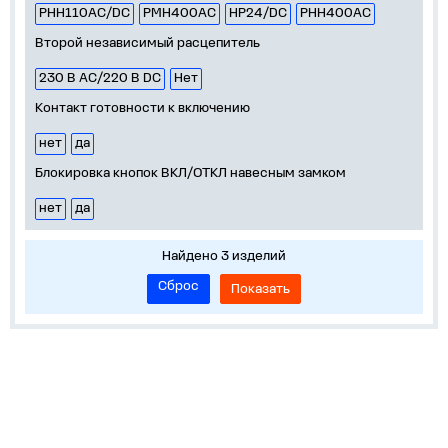
РНН110AC/DC
РМН400АС
НР24/DC
РНН400АС
Второй независимый расцепитель
230 В АС/220 В DC
Нет
Контакт готовности к включению
нет
да
Блокировка кнопок ВКЛ/ОТКЛ навесным замком
нет
да
Найдено 3 изделий
Сброс
Показать
Устройства на DIN-рейку