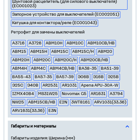
Шунтовой расцепитель (для силового выключателя)
(EC001023)
Запорное устройство для выключателей (EC002051)
Катушка для контактора/реле (EC001043)
Ретрофит для замены выключателей
A3716
A3726
АВМ10Н
АВМ10С
АВМ10СВ/НВ
АВМ15
АВМ15Н
АВМ15С
АВМ15С/Н
АВМ20
АВМ20Н
АВМ20С
АВМ20С/Н
АВМ20СВ/НВ
АВМ4Н
АВМ4С
АВМ4СВ/НВ
ВА38-35
ВА51-39
ВА55-43
ВА57-35
ВА57-39
Э06В
Э16В
Э25В
Э25С
Э40В
AR2531
AR1031
Apena APU-30A-W
IZMX40B4
MS31W25
Novomax G5
AR1631
А3794
NW25
АВМ15СВ/НВ
E2N
3WT8161
ARV1031(33,36)
ARV1631(33,36)
E3N
Габариты и материалы
Габариты изделия: Ширина (мм)