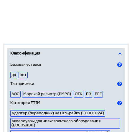
Классификация
Базовая уставка
да
нет
Тип приёмки
АЭС
Морской регистр (РМРС)
ОТК
ПЗ
РЕГ
Категория ETIM
Адаптер (переходник) на DIN-рейку (EC001024)
Аксессуары для низковольтного оборудования
(EC002498)