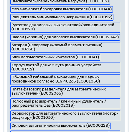
Выключатель/переключатель нагрузки (EC001105)
Механическая блокировка выключателя (EC001044)
Расцепитель минимального напряжения (EC001022)
Рукоятка для силовых выключателей/разъединителей
(EC000229)
Шасси (корзина) для силового выключателя (EC002043)
Батарея (неперезаряжаемый элемент питания)
(EC000356)
Блок вспомогательных контактов (EC000041)
Корпус пустой для коммутационных устройств
(EC000712)
Обжимной кабельный наконечник для медных
проводников согласно DIN 46235 (EC001050)
Плата фазового разделителя для автоматических
выключателей (EC002035)
Полюсный расширитель / клеммный удлинитель /
распределитель фаз (EC002019)
Сервомотор для автоматического выключателя (мотор-
редуктор) (EC001030)
Силовой автоматический выключатель (EC000228)