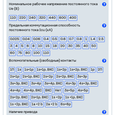
Номинальное рабочее напряжение постоянного тока
Ue (В)
110
220
240
320
440
600
400
Предельная коммутационная способность
постоянного тока Icu (кА)
0.025
0.04
0.06
0.4
0.5
0.6
0.7
0.8
1
1.4
2.5
3
4
5
6
8
10
15
18
20
30
35
40
50
60
75
80
100
110
Вспомогательные (свободные) контакты
1П
1з
1з+1р
1з+1р, ВКС
1з+2р
1з+2р, ВКС
1р
2П
2з+1р
2з+1р, ВКС
2з+2р
2з+2р, ВКС
3з+3р
3з+3р, ВКС
3з+4р
3з+4р, ВКС
4з+3р
4з+3р, ВКС
4з+4р
4з+4р, ВКС
ВКС
Нет
3з+5р
4з+5р
2з+2р, ВКС
2з+1р, ВКС
1з +2р
1з +1р, ВКС
1з +2р, ВКС
1а +2 b
2а +2 b
6з+6р
Наличие привода