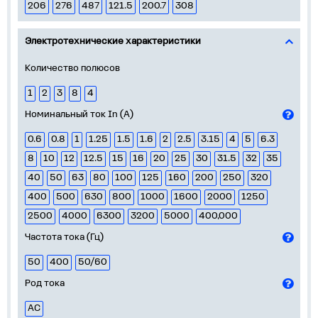
206
276
487
121.5
200.7
308
Электротехнические характеристики
Количество полюсов
1
2
3
8
4
Номинальный ток In (А)
0.6
0.8
1
1.25
1.5
1.6
2
2.5
3.15
4
5
6.3
8
10
12
12.5
15
16
20
25
30
31.5
32
35
40
50
63
80
100
125
160
200
250
320
400
500
630
800
1000
1600
2000
1250
2500
4000
6300
3200
5000
400,000
Частота тока (Гц)
50
400
50/60
Род тока
AC