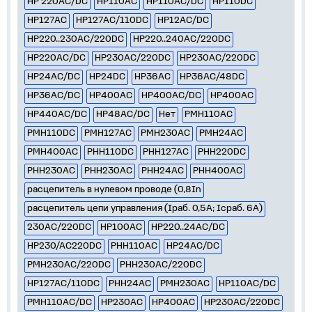
НР 220AC/DC
НР110AC
НР110AC/DC
НР110DC
НР127AC
НР127AC/110DC
НР12AC/DC
НР220..230AC/220DC
НР220..240AC/220DC
НР220AC/DC
НР230AC/220DC
НР230АС/220DC
НР24AC/DC
НР24DC
НР36AC
НР36AC/48DC
НР36AC/DC
НР400AC
НР400AC/DC
НР400АC
НР440AC/DC
НР48AC/DC
Нет
РМН110AC
РМН110DC
РМН127AC
РМН230AC
РМН24AC
РМН400AC
РНН110DC
РНН127AC
РНН220DC
РНН230AC
РНН230АC
РНН24AC
РНН400AC
расцепитель в нулевом проводе (0,8In
расцепитель цепи управления (Iраб. 0,5А; Iсраб. 6А)
230AC/220DC
НР100AC
НР220..24AC/DC
НР230/АС220DC
РНН110AC
НР24АС/DC
РМН230AC/220DC
РНН230AC/220DC
НР127АС/110DC
РНН24АC
РМН230АС
НР110АС/DC
РМН110AC/DC
НР230AC
НР400АС
HP230AC/220DC