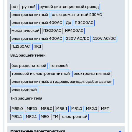
нет
ручной
ручной дистанционный привод
электромагнитный
электромагнитный 230AC
электромагнитный 400AC
Да
ПЭ400AC
механический
ПЭ230AC
НР400AC
электромагнитный 400АС
220V AC/DC
110V AC/DC
ПД230AC
ПРД
Вид расцепителей
без расцепителей
тепловой
тепловой и электромагнитный
электромагнитный
электромагнитный, с гидравл. замедл. срабатывания
электронный
Тип расцепителя
MR5.0
MR7.0
MR8.0
MR8.1
MR1.0
MR2.0
МРТ
MR1.1
MR2.1
MR0
TM
электронный
Монтажные характеристики