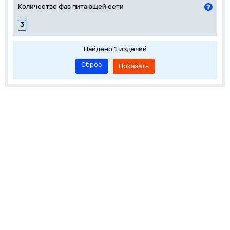
Количество фаз питающей сети
3
Найдено 1 изделий
Сброс
Показать
Устройства на DIN-рейку
Корпуса, боксы, НКУ
Пускорегулирующая аппаратура
Обучение и сервисы