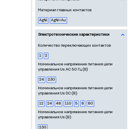
Материал главных контактов
AgNi
AgNi+Au
Электротехнические характеристики
Количество переключающих контактов
1
2
Номинальное напряжение питания цепи
управления Us АС 50 Гц (В)
24
230
Номинальное напряжение питания цепи
управления Us DC (В)
12
24
48
110
5
6
60
Номинальное напряжение питания цепи
управления Us (В)
230