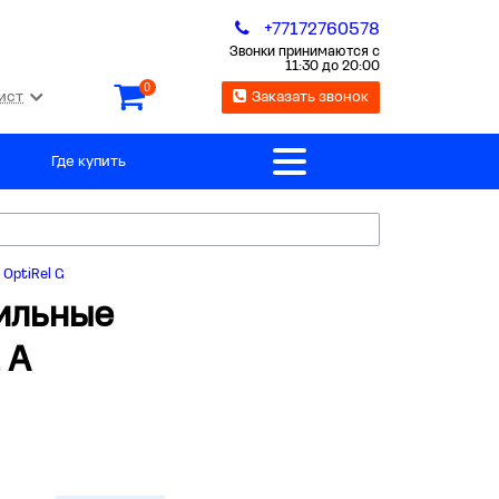
+77172760578
Звонки принимаются с
11:30 до 20:00
0
ист
Заказать звонок
Где купить
OptiRel G
фильные
 А