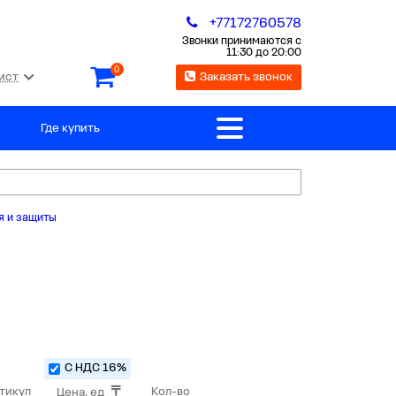
+77172760578
Звонки принимаются с
11:30 до 20:00
0
ист
Заказать звонок
Где купить
я и защиты
С НДС 16%
тикул
Кол-во
Цена, ед