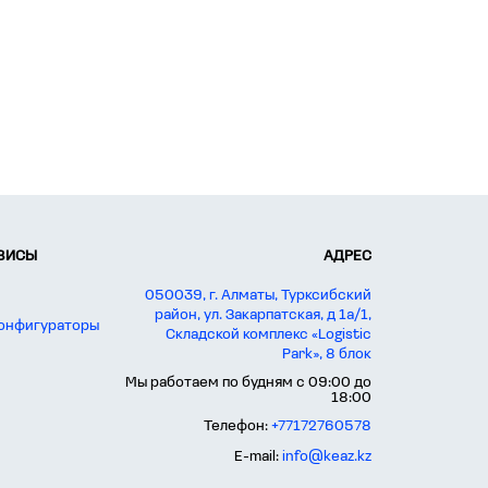
РВИСЫ
АДРЕС
050039, г. Алматы, Турксибский
район, ул. Закарпатская, д 1а/1,
конфигураторы
Складской комплекс «Logistic
Park», 8 блок
Мы работаем по будням с 09:00 до
18:00
Телефон:
+77172760578
E-mail:
info@keaz.kz