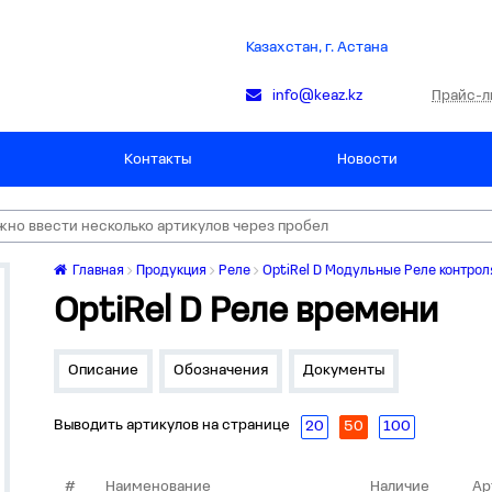
Казахстан, г. Астана
Прайс-л
info@keaz.kz
Контакты
Новости
Главная
Продукция
Реле
OptiRel D Модульные Реле контрол
OptiRel D Реле времени
Описание
Обозначения
Документы
Выводить артикулов на странице
20
50
100
#
Наименование
Наличие
Ар