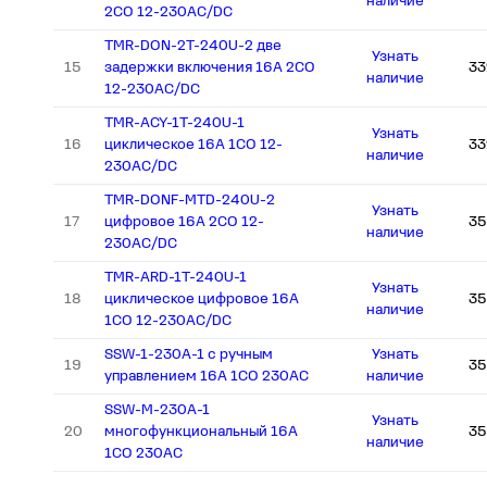
наличие
2СО 12-230АС/DC
TMR-DON-2T-240U-2 две
Узнать
15
задержки включения 16А 2СО
33
наличие
12-230АС/DC
TMR-ACY-1T-240U-1
Узнать
16
циклическое 16А 1СО 12-
33
наличие
230АС/DC
TMR-DONF-MTD-240U-2
Узнать
17
цифровое 16А 2СО 12-
35
наличие
230АС/DC
TMR-ARD-1T-240U-1
Узнать
18
циклическое цифровое 16А
35
наличие
1СО 12-230АС/DC
SSW-1-230A-1 с ручным
Узнать
19
35
управлением 16А 1СО 230АС
наличие
SSW-M-230A-1
Узнать
20
многофункциональный 16А
35
наличие
1СО 230АС