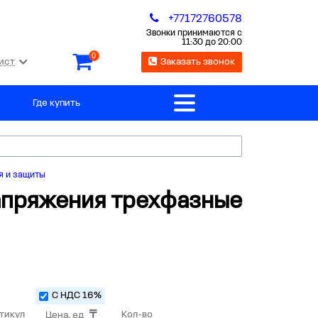
+77172760578
Звонки принимаются с
11:30 до 20:00
0
ист
Заказать звонок
Где купить
я и защиты
напряжения трехфазные
С НДС 16%
тикул
Кол-во
Цена, ед