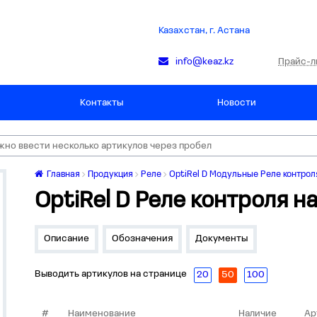
Казахстан, г. Астана
Прайс-л
info@keaz.kz
Контакты
Новости
Главная
Продукция
Реле
OptiRel D Модульные Реле контрол
OptiRel D Реле контроля 
Описание
Обозначения
Документы
Выводить артикулов на странице
20
50
100
#
Наименование
Наличие
Ар