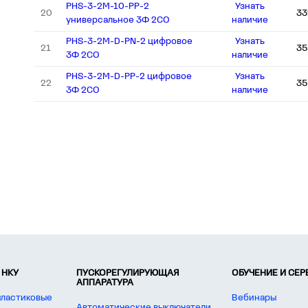
PHS-3-2M-10-PP-2
Узнать
20
33
универсальное 3Ф 2СО
наличие
PHS-3-2M-D-PN-2 цифровое
Узнать
21
35
3Ф 2СО
наличие
PHS-3-2M-D-PP-2 цифровое
Узнать
22
35
3Ф 2СО
наличие
 НКУ
ПУСКОРЕГУЛИРУЮЩАЯ
ОБУЧЕНИЕ И СЕ
АППАРАТУРА
пластиковые
Вебинары
Автоматические выключатели