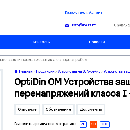
Казахстан, г. Астана
Прайс-л
info@keaz.kz
Контакты
Новости
Главная
Продукция
Устройства на DIN-рейку
Устройства за
OptiDin OM Устройства за
перенапряжений класса I + 
Описание
Обозначения
Документы
Выводить артикулов на странице
20
50
100