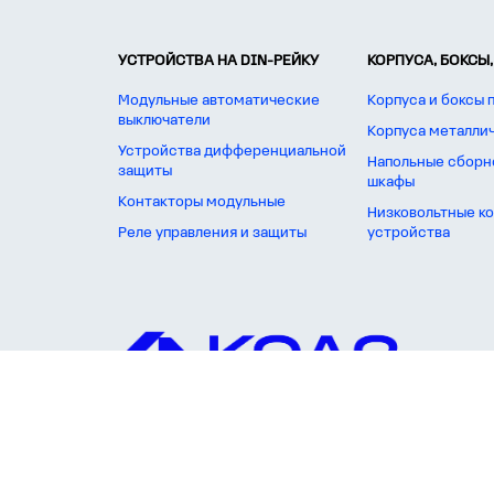
УСТРОЙСТВА НА DIN-РЕЙКУ
КОРПУСА, БОКСЫ,
Модульные автоматические
Корпуса и боксы 
выключатели
Корпуса металли
Устройства дифференциальной
Напольные сборн
защиты
шкафы
Контакторы модульные
Низковольтные к
Реле управления и защиты
устройства
Вся представленная на сайте информация, касающаяся технических хар
Статьи 395 Гражданского кодекса Респу