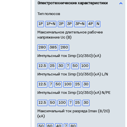
Электротехнические характеристики
Тип полюсов
1P
1P+N
2P
3P
3P+N
4P
N
Максимальное длительное рабочее
напряжение Uс (В)
280
385
260
Импульсный ток Iimp (10/350) (кА)
12.5
25
30
7
50
100
Импульсный ток Iimp (10/350) (кА) L/N
12.5
7
50
100
25
30
Импульсный ток Iimp (10/350) (кА) N/PE
12.5
50
100
7
25
30
Максимальный ток разряда Imax (8/20)
(кА)
50
60
40
7
80