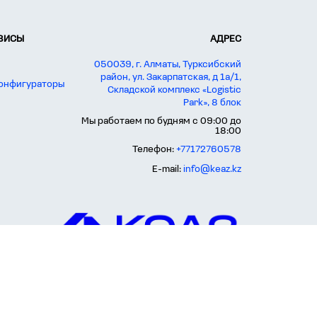
РВИСЫ
АДРЕС
050039, г. Алматы, Турксибский
район, ул. Закарпатская, д 1а/1,
конфигураторы
Складской комплекс «Logistic
Park», 8 блок
Мы работаем по будням с 09:00 до
18:00
Телефон:
+77172760578
E-mail:
info@keaz.kz
их условиях не является публичной офертой, определяемой положениями
е, ссылка на сайт keaz.kz обязательна.