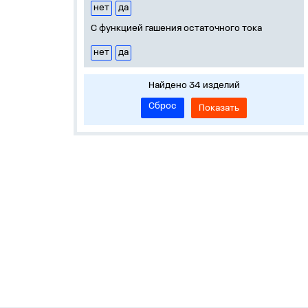
нет
да
С функцией гашения остаточного тока
нет
да
Найдено 34 изделий
Сброс
Показать