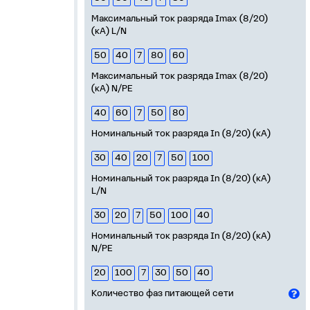
Максимальный ток разряда Imax (8/20)
(кА) L/N
50
40
7
80
60
Максимальный ток разряда Imax (8/20)
(кА) N/PE
40
60
7
50
80
Номинальный ток разряда In (8/20) (кА)
30
40
20
7
50
100
Номинальный ток разряда In (8/20) (кА)
L/N
30
20
7
50
100
40
Номинальный ток разряда In (8/20) (кА)
N/PE
20
100
7
30
50
40
Количество фаз питающей сети