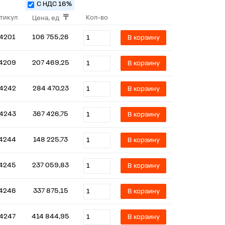
С НДС 16%
тикул
Кол-во
Цена, ед
14201
106 755,26
В корзину
4209
207 469,25
В корзину
14242
284 470,23
В корзину
14243
367 426,75
В корзину
4244
148 225,73
В корзину
4245
237 059,83
В корзину
4246
337 875,15
В корзину
14247
414 844,95
В корзину