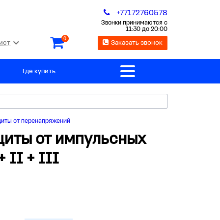
+77172760578
Звонки принимаются с
11:30 до 20:00
0
ист
Заказать звонок
Где купить
щиты от перенапряжений
щиты от импульсных
II + III