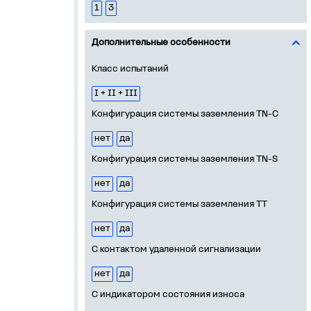
1
3
Дополнительные особенности
Класс испытаний
I + II + III
Конфигурация системы заземления TN-C
нет
да
Конфигурация системы заземления TN-S
нет
да
Конфигурация системы заземления TT
нет
да
С контактом удаленной сигнализации
нет
да
С индикатором состояния износа