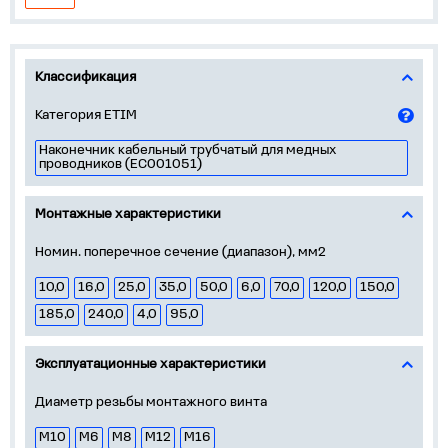
Классификация
Категория ETIM
Наконечник кабельный трубчатый для медных
проводников (EC001051)
Монтажные характеристики
Номин. поперечное сечение (диапазон), мм2
10,0
16,0
25,0
35,0
50,0
6,0
70,0
120,0
150,0
185,0
240,0
4,0
95,0
Эксплуатационные характеристики
Диаметр резьбы монтажного винта
М10
М6
М8
М12
М16