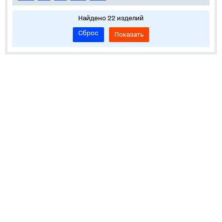
Найдено 22 изделий
Сброс
Показать
Устройства на DIN-рейку
Корпуса, боксы, НКУ
Пускорегулирующая аппаратура
Обучение и сервисы