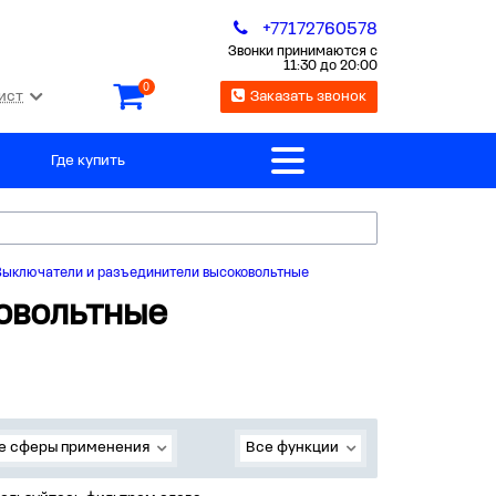
+77172760578
Звонки принимаются с
11:30 до 20:00
0
ист
Заказать звонок
Где купить
Выключатели и разъединители высоковольтные
овольтные
е сферы применения
Все функции