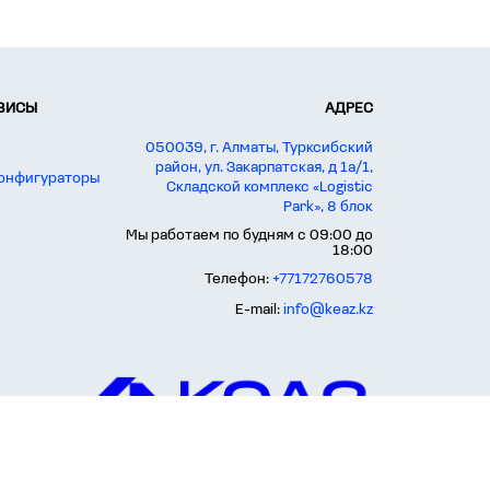
РВИСЫ
АДРЕС
050039, г. Алматы, Турксибский
район, ул. Закарпатская, д 1а/1,
конфигураторы
Складской комплекс «Logistic
Park», 8 блок
Мы работаем по будням с 09:00 до
18:00
Телефон:
+77172760578
E-mail:
info@keaz.kz