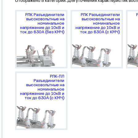
Отображено 5 категории. Для уточнения характеристик восп
РЛК Разъединители
РЛК Разъединители
высоковольтные на
высоковольтные на
номинальное
номинальное
напряжение до 10кВ и
напряжение до 10кВ и
ток до 630А (без КМЧ)
ток до 630А (с КМЧ)
РЛК-ПЛ
Разъединители
высоковольтные на
номинальное
напряжение до 10кВ и
ток до 630А (с КМЧ)