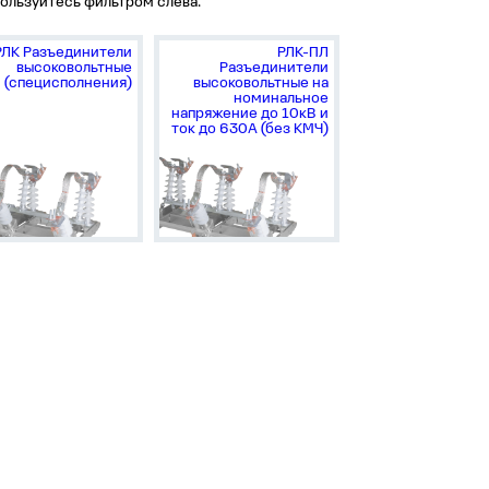
ользуйтесь фильтром слева.
РЛК Разъединители
РЛК-ПЛ
высоковольтные
Разъединители
(специсполнения)
высоковольтные на
номинальное
напряжение до 10кВ и
ток до 630А (без КМЧ)