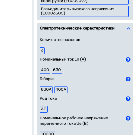
перегрузки (EC002027)
Разъединитель высокого напряжения
(EC003509)
Электротехнические характеристики
Количество полюсов
3
Номинальный ток In (А)
400
630
Габарит
630А
400А
Род тока
AC
Номинальное рабочее напряжение
переменного тока Ue (В)
10000