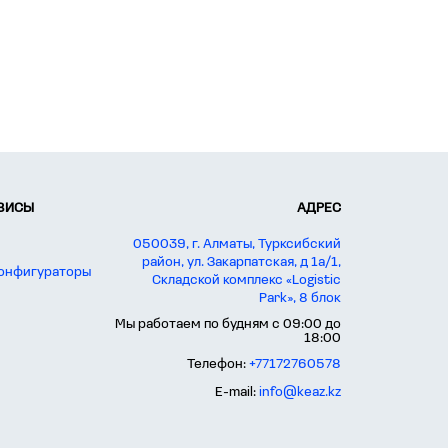
РВИСЫ
АДРЕС
050039, г. Алматы, Турксибский
район, ул. Закарпатская, д 1а/1,
конфигураторы
Складской комплекс «Logistic
Park», 8 блок
Мы работаем по будням с 09:00 до
18:00
Телефон:
+77172760578
E-mail:
info@keaz.kz