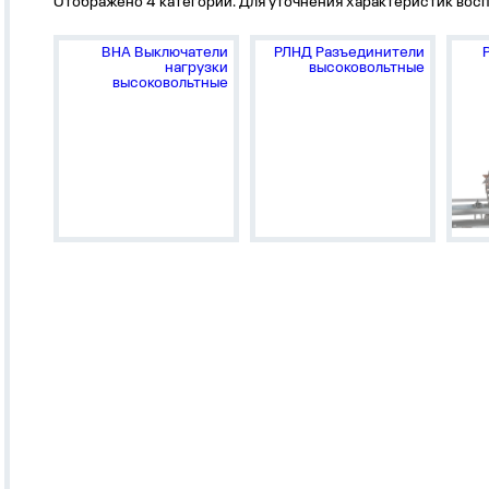
Отображено 4 категории. Для уточнения характеристик восп
ВНА Выключатели
РЛНД Разъединители
нагрузки
высоковольтные
высоковольтные