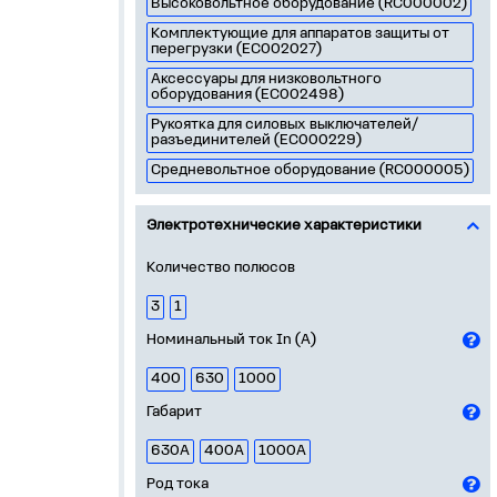
Высоковольтное оборудование (RC000002)
Комплектующие для аппаратов защиты от
перегрузки (EC002027)
Аксессуары для низковольтного
оборудования (EC002498)
Рукоятка для силовых выключателей/
разъединителей (EC000229)
Средневольтное оборудование (RC000005)
Электротехнические характеристики
Количество полюсов
3
1
Номинальный ток In (А)
400
630
1000
Габарит
630А
400А
1000А
Род тока