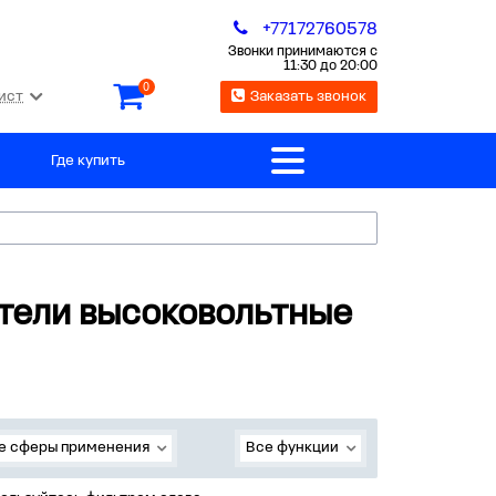
+77172760578
Звонки принимаются с
11:30 до 20:00
0
ист
Заказать звонок
Где купить
тели высоковольтные
е сферы применения
Все функции