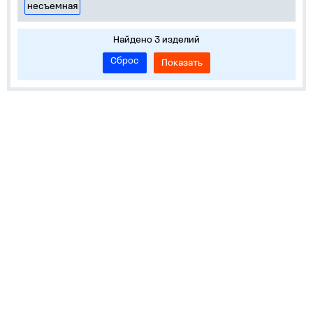
несъемная
Найдено 3 изделий
Сброс
Показать
Устройства на DIN-рейку
Корпуса, боксы, НКУ
Пускорегулирующая аппаратура
Обучение и сервисы