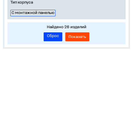
Тип корпуса
С монтажной панелью
Найдено 26 изделий
Сброс
Показать
Устройства на DIN-рейку
Корпуса, боксы, НКУ
Пускорегулирующая аппаратура
Обучение и сервисы