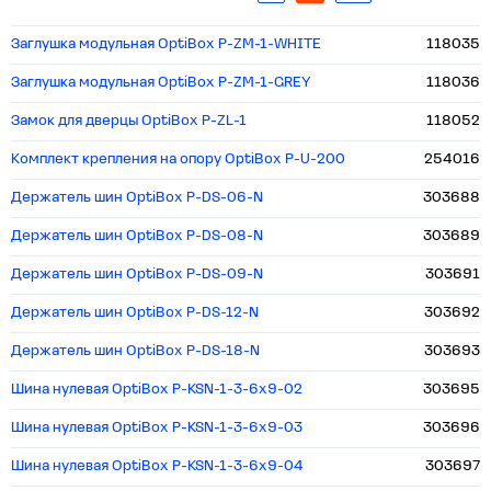
Заглушка модульная OptiBox P-ZM-1-WHITE
118035
Заглушка модульная OptiBox P-ZM-1-GREY
118036
Замок для дверцы OptiBox P-ZL-1
118052
Комплект крепления на опору OptiBox P-U-200
254016
Держатель шин OptiBox P-DS-06-N
303688
Держатель шин OptiBox P-DS-08-N
303689
Держатель шин OptiBox P-DS-09-N
303691
Держатель шин OptiBox P-DS-12-N
303692
Держатель шин OptiBox P-DS-18-N
303693
Шина нулевая OptiBox P-KSN-1-3-6x9-02
303695
Шина нулевая OptiBox P-KSN-1-3-6x9-03
303696
Шина нулевая OptiBox P-KSN-1-3-6x9-04
303697