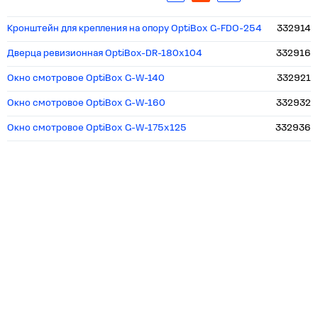
Кронштейн для крепления на опору OptiBox G-FDO-254
332914
Дверца ревизионная OptiBox-DR-180x104
332916
Окно смотровое OptiBox G-W-140
332921
Окно смотровое OptiBox G-W-160
332932
Окно смотровое OptiBox G-W-175x125
332936