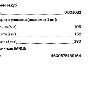
ем, м.куб:
т
0.003032
ариты упаковки (содержит 1 шт):
рина (мм)
105
ота (мм)
152
бина (мм)
190
их-код EAN13:
т
4600572489164