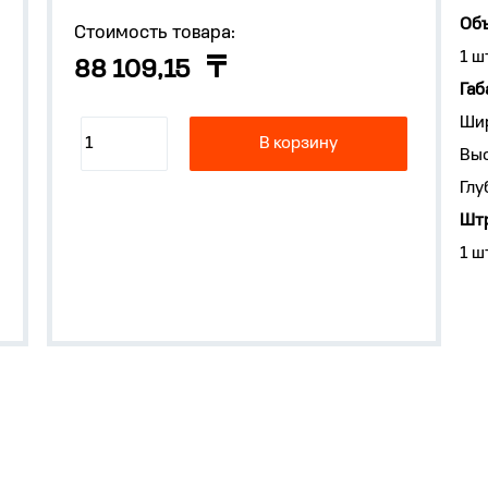
Объ
Стоимость товара:
1 ш
88 109,15
Габ
Ши
В корзину
Выс
Глу
Штр
1 ш