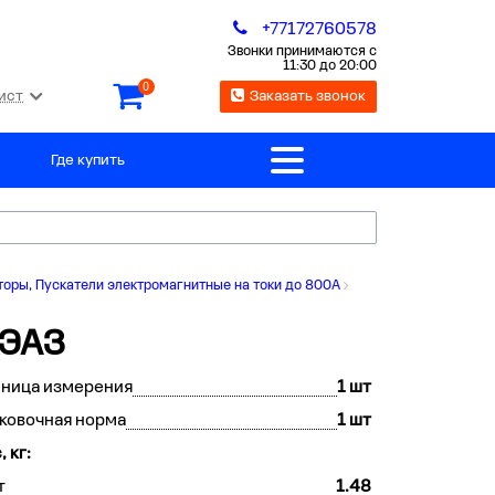
+77172760578
Звонки принимаются с
11:30 до 20:00
0
ист
Заказать звонок
Где купить
оры, Пускатели электромагнитные на токи до 800А
КЭАЗ
иница измерения
1 шт
ковочная норма
1 шт
, кг:
т
1.48