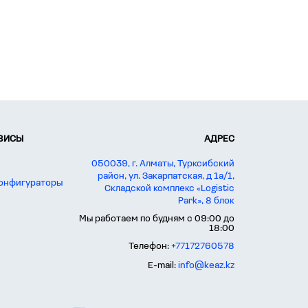
РВИСЫ
АДРЕС
050039, г. Алматы, Турксибский
район, ул. Закарпатская, д 1а/1,
конфигураторы
Складской комплекс «Logistic
Park», 8 блок
Мы работаем по будням с 09:00 до
18:00
Телефон:
+77172760578
E-mail:
info@keaz.kz