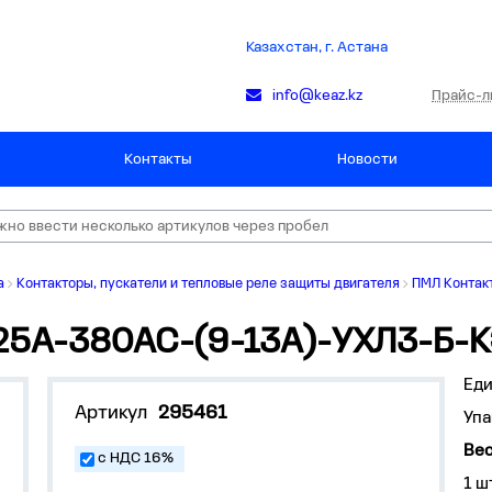
Казахстан, г. Астана
Прайс-л
info@keaz.kz
Контакты
Новости
а
Контакторы, пускатели и тепловые реле защиты двигателя
ПМЛ Контакт
25А-380AC-(9-13А)-УХЛ3-Б-
Ед
Артикул
295461
Упа
Вес
с НДС 16%
1 ш