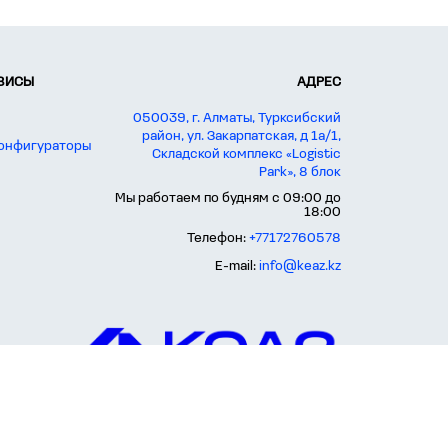
РВИСЫ
АДРЕС
050039, г. Алматы, Турксибский
район, ул. Закарпатская, д 1а/1,
конфигураторы
Складской комплекс «Logistic
Park», 8 блок
Мы работаем по будням с 09:00 до
18:00
Телефон:
+77172760578
E-mail:
info@keaz.kz
их условиях не является публичной офертой, определяемой положениями