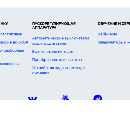
 НКУ
ПУСКОРЕГУЛИРУЮЩАЯ
ОБУЧЕНИЕ И СЕ
АППАРАТУРА
пластиковые
Вебинары
Автоматические выключатели
ческие до 630А
Калькуляторы и 
защиты двигателя
о-разборные
Выключатели путевые
Преобразователи частоты
омплектные
Устройства подачи команд и
сигналов
актеристик, наличия на складе, стоимости товаров, носит информационный характер и ни при как