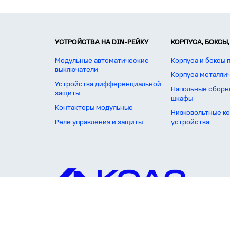
УСТРОЙСТВА НА DIN-РЕЙКУ
КОРПУСА, БОКСЫ,
Модульные автоматические
Корпуса и боксы 
выключатели
Корпуса металли
Устройства дифференциальной
Напольные сборн
защиты
шкафы
Контакторы модульные
Низковольтные к
Реле управления и защиты
устройства
Вся представленная на сайте информация, касающаяся технических хар