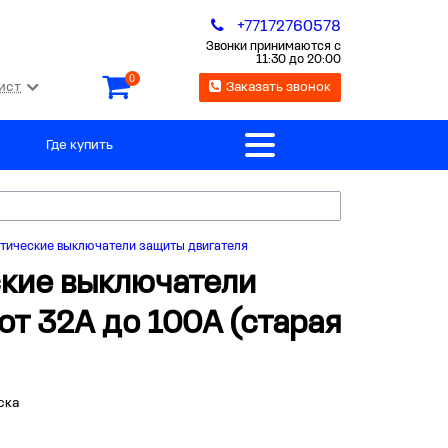
+77172760578
Звонки принимаются с
11:30 до 20:00
0
ист
Заказать звонок
Где купить
тические выключатели защиты двигателя
ские выключатели
от 32А до 100А (старая
ска