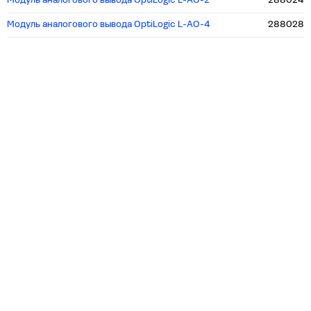
Модуль аналогового вывода OptiLogic L-AO-2
288024
Модуль аналогового вывода OptiLogic L-AO-4
288028