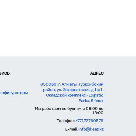
РВИСЫ
АДРЕС
050039, г. Алматы, Турксибский
район, ул. Закарпатская, д 1а/1,
конфигураторы
Складской комплекс «Logistic
Park», 8 блок
Мы работаем по будням с 09:00 до
18:00
Телефон:
+77172760578
E-mail:
info@keaz.kz