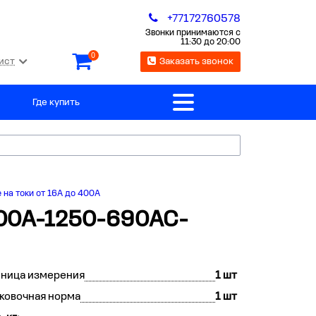
+77172760578
Звонки принимаются с
11:30 до 20:00
0
ист
Заказать звонок
Где купить
 на токи от 16А до 400А
100А-1250-690AC-
иница измерения
1 шт
ковочная норма
1 шт