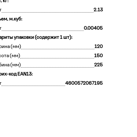
, кг:
т
2.13
ем, м.куб:
т
0.00405
ариты упаковки (содержит 1 шт):
рина (мм)
120
ота (мм)
150
бина (мм)
225
их-код EAN13:
т
4600572067195