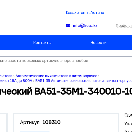
Казахстан, г. Астана
Прайс-л
info@keaz.kz
Контакты
Новости
ючатели
Автоматические выключатели в литом корпусе
ки от 16А до 800А
ВА51-35 Автоматические выключатели в литом корпусе
ический ВА51-35М1-340010-
Ед
Артикул
108310
Упа