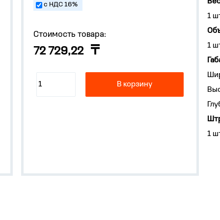
Вес
с НДС 16%
1 ш
Объ
Стоимость товара:
1 ш
72 729,22
Габ
Ши
В корзину
Выс
Глу
Штр
1 ш