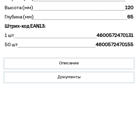
Высота (мм)
120
Глубина (мм)
65
Штрих-код EAN13:
1 шт
4600572470131
50 шт
4600572470155
Описание
Документы
Устройства на DIN-рейку
Корпуса, боксы, НКУ