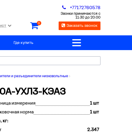
+77172760578
Звонки принимаются с
11:30 до 20:00
0
ист
Заказать звонок
Где купить
тели и разъединители низковольтные
00А-УХЛ3-КЭАЗ
иница измерения
1 шт
ковочная норма
1 шт
, кг:
т
2.347