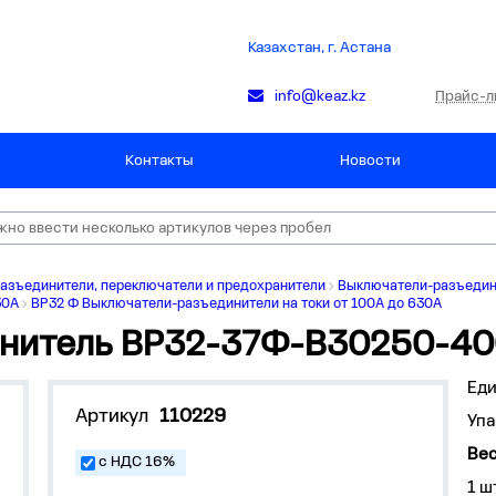
Казахстан, г. Астана
Прайс-л
info@keaz.kz
Контакты
Новости
азъединители, переключатели и предохранители
Выключатели-разъедини
30А
ВР32 Ф Выключатели-разъединители на токи от 100А до 630А
инитель ВР32-37Ф-В30250-4
Ед
Артикул
110229
Упа
Вес
с НДС 16%
1 ш