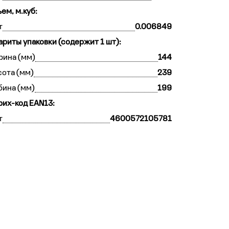
ем, м.куб:
т
0.006849
ариты упаковки (содержит 1 шт):
рина (мм)
144
ота (мм)
239
бина (мм)
199
их-код EAN13:
т
4600572105781