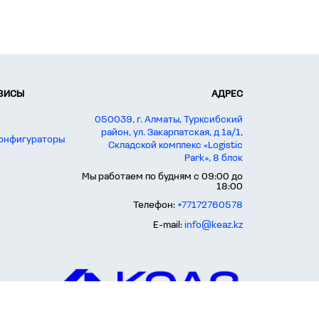
РВИСЫ
АДРЕС
050039, г. Алматы, Турксибский
район, ул. Закарпатская, д 1а/1,
конфигураторы
Складской комплекс «Logistic
Park», 8 блок
Мы работаем по будням с 09:00 до
18:00
Телефон:
+77172760578
E-mail:
info@keaz.kz