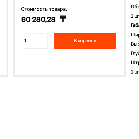
Объ
Стоимость товара:
1 ш
60 280,28
Габ
Ши
В корзину
Выс
Глу
Штр
1 ш