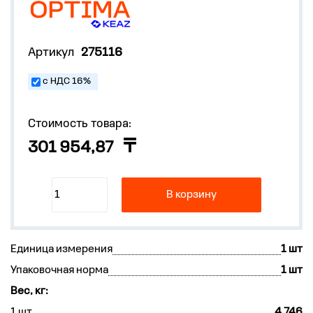
Артикул
275116
с НДС 16%
Стоимость товара:
301 954,87
В корзину
Единица измерения
1 шт
Упаковочная норма
1 шт
Вес, кг:
1 шт
4.746