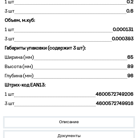
1 шт
0.2
3 шт
0.6
Объем, м.куб:
1 шт
0.000131
3 шт
0.000393
Габариты упаковки (содержит 3 шт):
Ширина (мм)
65
Высота (мм)
89
Глубина (мм)
96
Штрих-код EAN13:
1 шт
4600572749206
3 шт
4600572749916
Описание
Документы