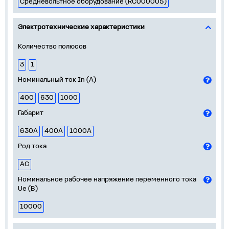
Средневольтное оборудование (RC000005)
Электротехнические характеристики
Количество полюсов
3
1
Номинальный ток In (А)
400
630
1000
Габарит
630А
400А
1000А
Род тока
AC
Номинальное рабочее напряжение переменного тока
Ue (В)
10000