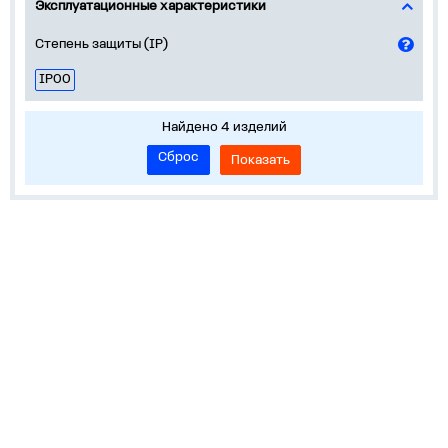
Эксплуатационные характеристики
Степень защиты (IP)
IP00
Найдено 4 изделий
Сброс
Показать
Устройства на DIN-рейку
Корпуса, боксы, НКУ
Пускорегулирующая аппаратура
Обучение и сервисы